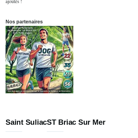
ajoutés !
Nos partenaires
https://la-belle-jog.com
Saint Suliac
ST Briac Sur Mer